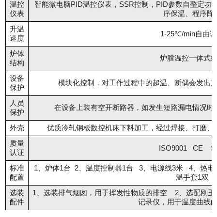
温控
智能微电脑PID温控仪表，SSR控制，PID参数自整定
仪表
序保温、程序降
升温
1-25℃/min自由
速度
炉体
炉膛温控一体式
结构
设备
模块化控制，对工作过程中的超温、断偶会发出
保护
人员
在设备上装有空开断路器，如发生短路漏电情况时
保护
外壳
优质冷轧钢板数控机床下料加工，经过焊接、打磨、
质量
ISO9001 CE S
认证
标准
1、炉体1台 2、温度控制器1台 3、电源线3米 4、热电偶
配置
温手套1双
选装
1、选装排气烟囱，用于挥发性物质的排空 2、选配刚
配件
记录仪，用于温度曲线