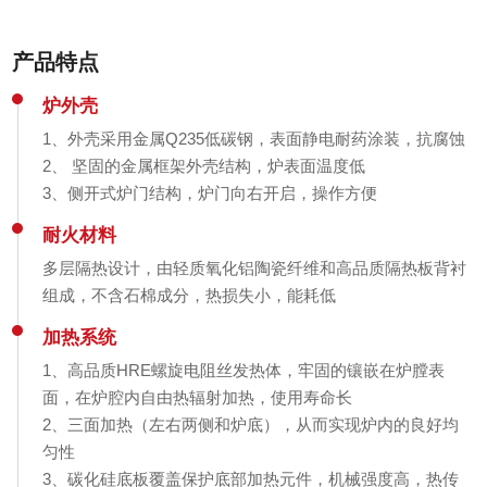
产品特点
炉外壳
1、外壳采用金属Q235低碳钢，表面静电耐药涂装，抗腐蚀
2、 坚固的金属框架外壳结构，炉表面温度低
3、侧开式炉门结构，炉门向右开启，操作方便
耐火材料
多层隔热设计，由轻质氧化铝陶瓷纤维和高品质隔热板背衬
组成，不含石棉成分，热损失小，能耗低
加热系统
1、高品质HRE螺旋电阻丝发热体，牢固的镶嵌在炉膛表
面，在炉腔内自由热辐射加热，使用寿命长
2、三面加热（左右两侧和炉底），从而实现炉内的良好均
匀性
3、碳化硅底板覆盖保护底部加热元件，机械强度高，热传