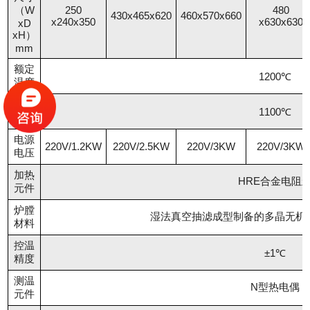
（W
250
480
430x465x620
460x570x660
x240x350
x630x630
xD
xH）
mm
额定
1200℃
温度
工作
1100℃
温度
电源
220V/1.2KW
220V/2.5KW
220V/3KW
220V/3KW
电压
加热
HRE合金电阻
元件
炉膛
湿法真空抽滤成型制备的多晶无机
材料
控温
±1℃
精度
测温
N型热电偶
元件