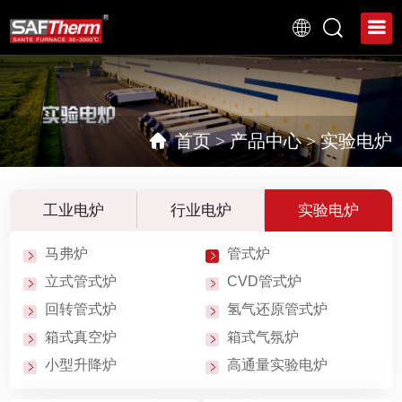
首页
>
产品中心
>
实验电炉
工业电炉
行业电炉
实验电炉
马弗炉
管式炉
立式管式炉
CVD管式炉
回转管式炉
氢气还原管式炉
箱式真空炉
箱式气氛炉
小型升降炉
高通量实验电炉