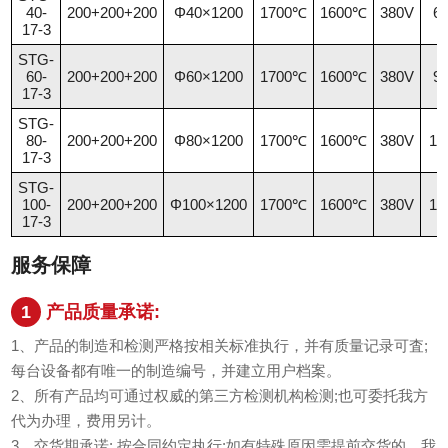
40-
200+200+200
Φ40×1200
1700℃
1600℃
380V
6
17-3
STG-
60-
200+200+200
Φ60×1200
1700℃
1600℃
380V
9
17-3
STG-
80-
200+200+200
Φ80×1200
1700℃
1600℃
380V
1
17-3
STG-
100-
200+200+200
Φ100×1200
1700℃
1600℃
380V
1
17-3
服务保障
1
产品质量承诺:
1、产品的制造和检测严格按相关标准执行，并有质量记录可査;
每台设备都有唯一的制造编号，并建立用户档案。
2、所有产品均可通过权威的第三方检测机构检测;也可委托我方
代为办理，费用另计。
3、交货期承诺: 按合同约定执行;如有特殊原因需提前交货的，我