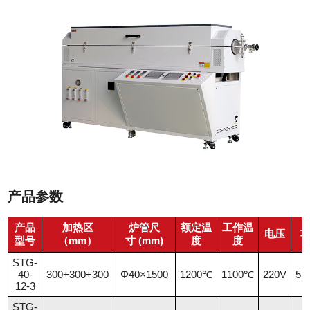
产品参数
产品
加热区
炉管尺
额定温
工作温
电压
型号
（mm）
寸 (mm)
度
度
STG-
40-
300+300+300
Φ40×1500
1200℃
1100℃
220V
5.
12-3
STG-