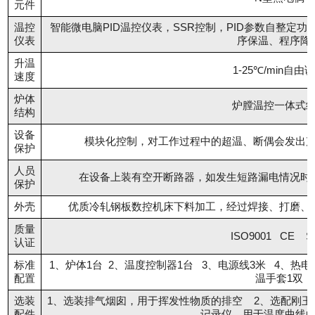
元件
温控
智能微电脑PID温控仪表，SSR控制，PID参数自整定
仪表
序保温、程序降
升温
1-25℃/min自由
速度
炉体
炉膛温控一体式
结构
设备
模块化控制，对工作过程中的超温、断偶会发出
保护
人员
在设备上装有空开断路器，如发生短路漏电情况时
保护
外壳
优质冷轧钢板数控机床下料加工，经过焊接、打磨、
质量
ISO9001 CE S
认证
标准
1、炉体1台 2、温度控制器1台 3、电源线3米 4、热电偶
配置
温手套1双
选装
1、选装排气烟囱，用于挥发性物质的排空 2、选配刚
配件
记录仪，用于温度曲线