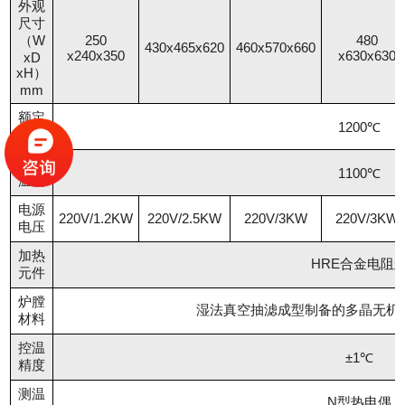
外观
尺寸
（W
250
480
430x465x620
460x570x660
x240x350
x630x630
xD
xH）
mm
额定
1200℃
温度
工作
1100℃
温度
电源
220V/1.2KW
220V/2.5KW
220V/3KW
220V/3KW
电压
加热
HRE合金电阻
元件
炉膛
湿法真空抽滤成型制备的多晶无机
材料
控温
±1℃
精度
测温
N型热电偶