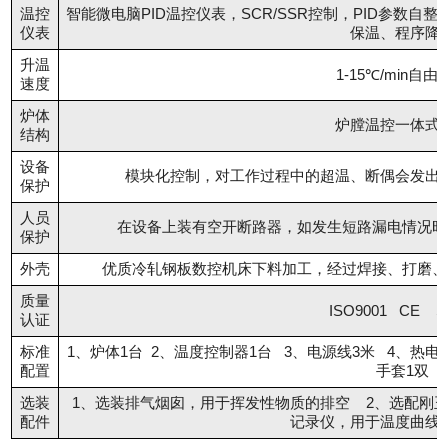
温控
智能微电脑PID温控仪表，SCR/SSR控制，PID参数
仪表
保温、程序降
升温
1-15℃/min自由
速度
炉体
炉膛温控一体式
结构
设备
模块化控制，对工作过程中的超温、断偶会发出
保护
人员
在设备上装有空开断路器，如发生短路漏电情况时
保护
外壳
优质冷轧钢板数控机床下料加工，经过焊接、打磨、
质量
ISO9001 CE 
认证
标准
1、炉体1台 2、温度控制器1台 3、电源线3米 4、热电偶
配置
手套1双
选装
1、选装排气烟囱，用于挥发性物质的排空 2、选配刚
配件
记录仪，用于温度曲线