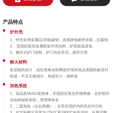
产品特点
炉外壳
1、外壳采用金属Q235低碳钢，表面静电耐药涂装，抗腐蚀
2、 坚固的双层金属框架外壳结构，炉表面温度低
3、侧开式炉门结构，炉门向右开启，操作方便
耐火材料
多层隔热设计，由轻质氧化铝陶瓷纤维和高品质隔热板背衬
组成，不含石棉成分，热损失小，能耗低
加热系统
1、高品质MoSi2发热体，牢固的安装在炉膛两侧，在炉腔内
自由热辐射加热，使用寿命长
2、二面加热（左右两侧），从而实现炉内的良好均匀性
3、可定制额定温度为1750℃和1800℃的高温炉，应用于陶