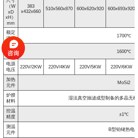
尺寸
（W
383
510x560x870
600x620x920
600x693x920
x432x660
xD
xH）
mm
额定
1700℃
温度
工作
1600℃
温度
电源
220V/2KW
220V/4KW
220V/5KW
220V/6KW
电压
加热
MoSi2
元件
炉膛
湿法真空抽滤成型制备的多晶无机
材料
控温
±1℃
精度
测温
B型铂铑热电
元件