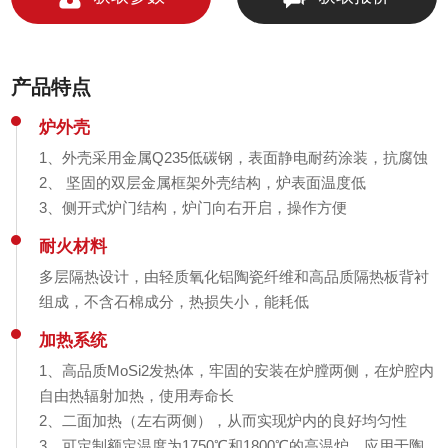
产品特点
炉外壳
1、外壳采用金属Q235低碳钢，表面静电耐药涂装，抗腐蚀
2、 坚固的双层金属框架外壳结构，炉表面温度低
3、侧开式炉门结构，炉门向右开启，操作方便
耐火材料
多层隔热设计，由轻质氧化铝陶瓷纤维和高品质隔热板背衬
组成，不含石棉成分，热损失小，能耗低
加热系统
1、高品质MoSi2发热体，牢固的安装在炉膛两侧，在炉腔内
自由热辐射加热，使用寿命长
2、二面加热（左右两侧），从而实现炉内的良好均匀性
3、可定制额定温度为1750℃和1800℃的高温炉，应用于陶