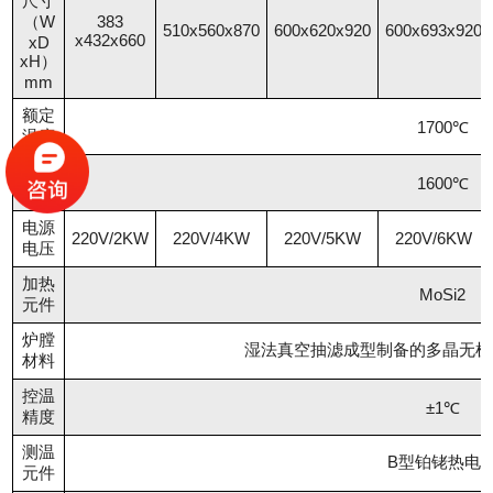
尺寸
（W
383
510x560x870
600x620x920
600x693x920
x432x660
xD
xH）
mm
额定
1700℃
温度
工作
1600℃
温度
电源
220V/2KW
220V/4KW
220V/5KW
220V/6KW
电压
加热
MoSi2
元件
炉膛
湿法真空抽滤成型制备的多晶无机
材料
控温
±1℃
精度
测温
B型铂铑热电
元件