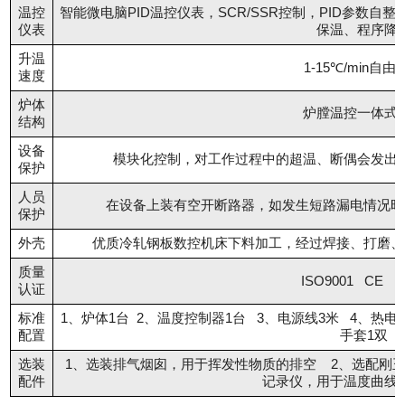
温控
智能微电脑PID温控仪表，SCR/SSR控制，PID参数
仪表
保温、程序降
升温
1-15℃/min自由
速度
炉体
炉膛温控一体式
结构
设备
模块化控制，对工作过程中的超温、断偶会发出
保护
人员
在设备上装有空开断路器，如发生短路漏电情况时
保护
外壳
优质冷轧钢板数控机床下料加工，经过焊接、打磨、
质量
ISO9001 CE 
认证
标准
1、炉体1台 2、温度控制器1台 3、电源线3米 4、热电偶
配置
手套1双
选装
1、选装排气烟囱，用于挥发性物质的排空 2、选配刚
配件
记录仪，用于温度曲线