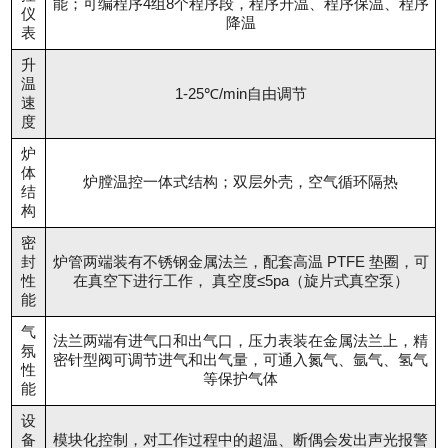
能；可编程序4组8个程序段，程序升温、程序保温、程序
仪
降温
表
升
温
1-25℃/min自由调节
速
度
炉
体
炉膛温控一体式结构；双层外壳，空气循环隔热
结
构
密
封
炉管两端装有不锈钢金属法兰，配套高温 PTFE 垫圈，可
性
在真空下进行工作， 真空度≤5pa（旋片式真空泵）
能
气
法兰两端有进气口和出气口，压力表装在金属法兰上，精
氛
密针型阀可调节进气和出气量，可通入氮气、氩气、氢气
性
等保护气体
能
设
备
模块化控制，对工作过程中的超温、断偶会发出声光报警