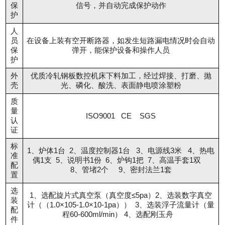
保
信号，并自动完成保护动作
护
人
员
在设备上装有空开断路器，如发生短路漏电情况时会自动
保
弹开，能保护设备和操作人员
护
外
优质冷轧钢板数控机床下料加工，经过焊接、打磨、抛
壳
光、磷化、酸洗、表面静电喷涂塑粉
质
量
ISO9001 CE SGS
认
证
标
1、炉体1台 2、温度控制器1台 3、电源线3米 4、热电
准
偶1支 5、说明书1份 6、炉钩1把 7、高温手套1双
配
8、管堵2个 9、密封法兰1套
置
选
1、选配旋片式真空泵（真空度≤5pa）2、选装数字真空
装
计（（1.0×105-1.0×10-1pa）） 3、选装浮子流量计（量
配
程60-600ml/min） 4、选配刚玉舟
件