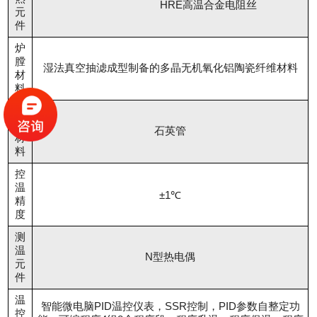
HRE高温合金电阻丝
元
件
炉
膛
湿法真空抽滤成型制备的多晶无机氧化铝陶瓷纤维材料
材
料
炉
管
石英管
材
料
控
温
±1℃
精
度
测
温
N型热电偶
元
件
温
智能微电脑PID温控仪表，SSR控制，PID参数自整定功
控