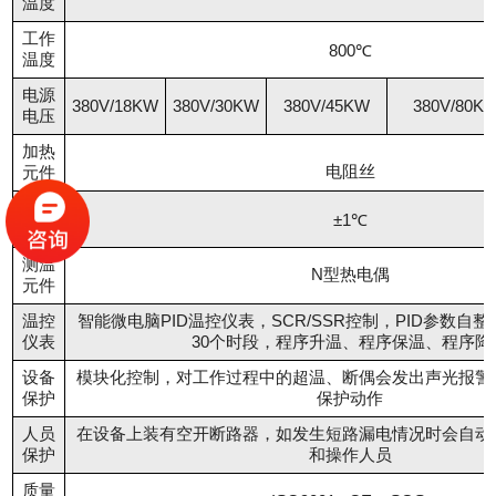
温度
工作
800℃
温度
电源
380V/18KW
380V/30KW
380V/45KW
380V/80K
电压
加热
电阻丝
元件
控温
±1℃
精度
测温
N型热电偶
元件
温控
智能微电脑PID温控仪表，SCR/SSR控制，PID参数自
仪表
30个时段，程序升温、程序保温、程序降
设备
模块化控制，对工作过程中的超温、断偶会发出声光报警
保护
保护动作
人员
在设备上装有空开断路器，如发生短路漏电情况时会自动
保护
和操作人员
质量