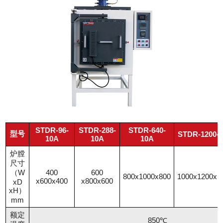
STDR-96-
STDR-288-
STDR-640-
型号
STDR-1200-
10A
10A
10A
炉膛
尺寸
（W
400
600
800x1000x800
1000x1200x1
x600x400
x800x600
xD
xH）
mm
额定
850℃