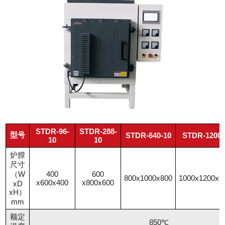
STDR-96-
STDR-288-
型号
STDR-640-10
STDR-1200-
10
10
炉膛
尺寸
（W
400
600
800x1000x800
1000x1200x1
x600x400
x800x600
xD
xH）
mm
额定
850℃