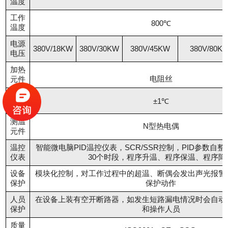
温度
工作
800℃
温度
电源
380V/18KW
380V/30KW
380V/45KW
380V/80K
电压
加热
电阻丝
元件
控温
±1℃
精度
测温
N型热电偶
元件
温控
智能微电脑PID温控仪表，SCR/SSR控制，PID参数自
仪表
30个时段，程序升温、程序保温、程序降
设备
模块化控制，对工作过程中的超温、断偶会发出声光报警
保护
保护动作
人员
在设备上装有空开断路器，如发生短路漏电情况时会自动
保护
和操作人员
质量