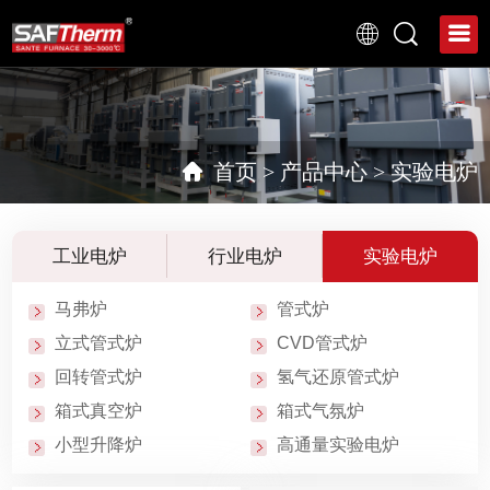
首页
>
产品中心
>
实验电炉
工业电炉
行业电炉
实验电炉
马弗炉
管式炉
立式管式炉
CVD管式炉
回转管式炉
氢气还原管式炉
箱式真空炉
箱式气氛炉
小型升降炉
高通量实验电炉