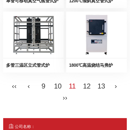
单管可移动真空气氛管式炉
1200℃倾斜真空管式炉
多管三温区立式管式炉
1800℃高温烧结马弗炉
‹‹
‹
9
10
11
12
13
›
››
公司名称：