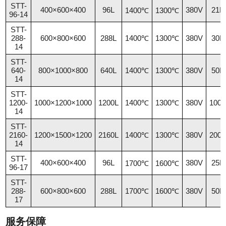
STT-
400×600×400
96L
380V
21
1400℃
1300℃
96-14
STT-
288-
600×800×600
288L
1400℃
1300℃
380V
30
14
STT-
640-
800×1000×800
640L
1400℃
1300℃
380V
50
14
STT-
1200-
1000×1200×1000
1200L
1400℃
1300℃
380V
100
14
STT-
2160-
1200×1500×1200
2160L
1400℃
1300℃
380V
200
14
STT-
400×600×400
96L
380V
25
1700℃
1600℃
96-17
STT-
288-
600×800×600
288L
1700℃
1600℃
380V
50
17
服务保障