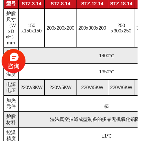
型号
STZ-3-14
STZ-8-14
STZ-12-14
STZ-18-14
炉膛
尺寸
（W
150
250
200x200x200
200x300x200
3
x150x150
x300x250
xD
xH）
mm
额定
1400℃
温度
工作
1350℃
温度
电源
220V/3KW
220V/5KW
220V/5KW
220V/6KW
3
电压
加热
U型
元件
棒
炉膛
湿法真空抽滤成型制备的多晶无机氧化铝陶
材料
控温
±1℃
精度