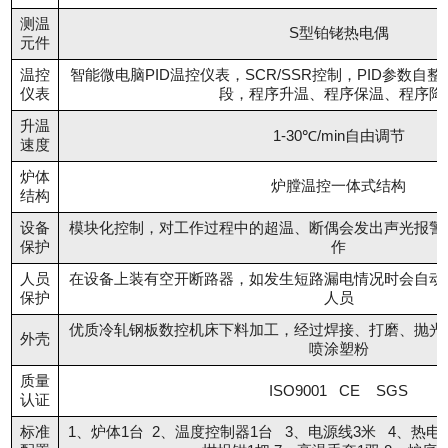
测温
S型铂铑热电偶
元件
温控
智能微电脑PID温控仪表，SCR/SSR控制，PID参数自
仪表
段，程序升温、程序保温、程序降
升温
1-30℃/min自由调节
速度
炉体
炉膛温控一体式结构
结构
设备
模块化控制，对工作过程中的超温、断偶会发出声光报警
保护
作
人员
在设备上装有空开断路器，如发生短路漏电情况时会自动
保护
人员
优质冷轧钢板数控机床下料加工，经过焊接、打磨、抛光
外壳
喷涂塑粉
质量
ISO9001 CE SGS
认证
标准
1、炉体1台 2、温度控制器1台 3、电源线3米 4、热电偶