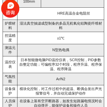
100mm
度
加热元
HRE高温合金电阻丝
件
炉膛材
湿法真空抽滤成型制备的多晶无机氧化铝陶瓷纤维材
料
料
控温精
±1℃
度
测温元
N型热电偶
件
日本智能微电脑PID温控仪表，SCR控制，PID参数
温控仪
自整定功能；可编程序32个时段，程序升温、程序保
表
温、程序降温
气氛性
Ar/N2
能
设备保
模块化控制，对工作过程中的超温、断偶会发出声光
护
报警信号，并自动完成保护动作
人员保
在设备上装有空开断路器，如发生短路漏电情况时会
护
自动弹开，能保护设备和操作人员